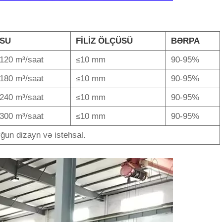
SU
FİLİZ ÖLÇÜSÜ
BƏRPA
120 m³/saat
≤10 mm
90-95%
180 m³/saat
≤10 mm
90-95%
240 m³/saat
≤10 mm
90-95%
300 m³/saat
≤10 mm
90-95%
yğun dizayn və istehsal.