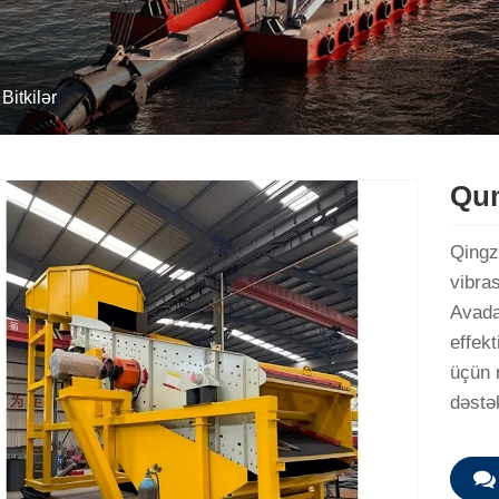
Bitkilər
Qum
Qingz
vibras
Avada
effekt
üçün 
dəstə