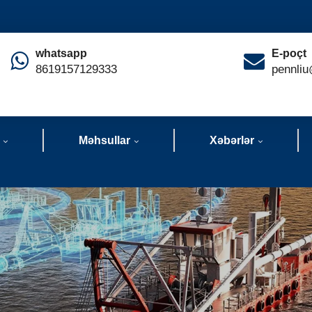
whatsapp
E-poçt
8619157129333
pennliu
Məhsullar
Xəbərlər