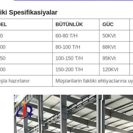
iki Spesifikasiyalar
EL
BÜTÜNLÜK
GÜC
0
60-80 T/H
50KVt
00
80-100 T/H
68KVt
50
100-150 T/H
95KVt
00
150-200 T/H
120KVt
işlə hazırlanır
Müştərilərin faktiki ehtiyaclarına u