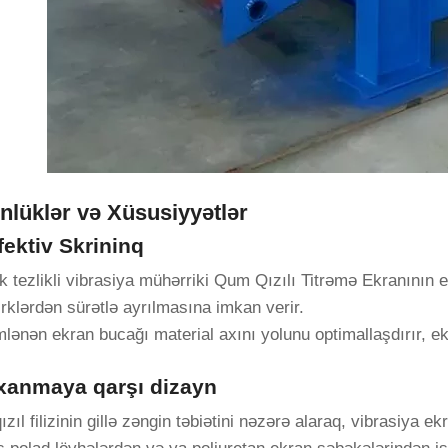
nlüklər və Xüsusiyyətlər
fektiv Skrininq
 tezlikli vibrasiya mühərriki Qum Qızılı Titrəmə Ekranının ek
irklərdən sürətlə ayrılmasına imkan verir.
lənən ekran bucağı material axını yolunu optimallaşdırır, ekra
ıxanmaya qarşı dizayn
zıl filizinin gillə zəngin təbiətini nəzərə alaraq, vibrasiya 