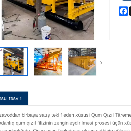
F
sul təsviri
 zavoddan birbaşa satış təklif edən xüsusi Qum Qızıl Titrəmə
danlıq qum qızıl filizinin zənginləşdirilməsi prosesi üçün xü
avadanlığıdır. Onun əsas funksiyası ekran səthinin yüksək t