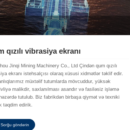
 qızılı vibrasiya ekranı
hou Jinqi Mining Machinery Co., Ltd Çindən qum qızılı
iya ekranı istehsalçısı olaraq xüsusi xidmətlər təklif edir.
nlıqlarımız müxtəlif tutumlarda mövcuddur, yüksək
ivliyə malikdir, saxlanılması asandır və fasiləsiz işləmə
nəzərdə tutulub. Biz fabrikdən birbaşa qiymət və texniki
k təqdim edirik.
Sorğu göndərin