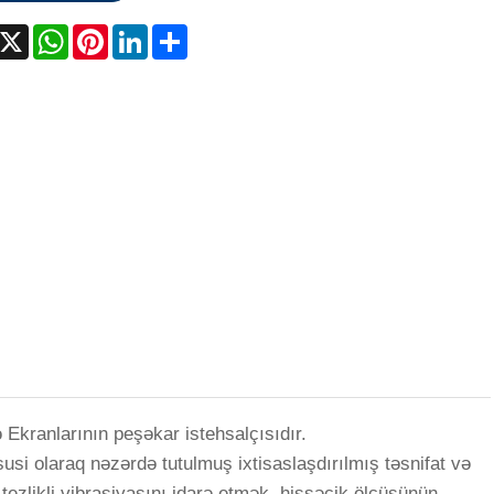
acebook
X
WhatsApp
Pinterest
LinkedIn
Share
 Ekranlarının peşəkar istehsalçısıdır.
susi olaraq nəzərdə tutulmuş ixtisaslaşdırılmış təsnifat və
ezlikli vibrasiyasını idarə etmək, hissəcik ölçüsünün