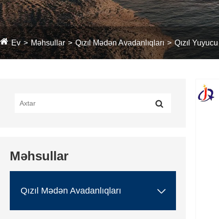
Ev
Məhsullar
Qızıl Mədən Avadanlıqları
Qızıl Yuyucu 
Məhsullar

Qızıl Mədən Avadanlıqları