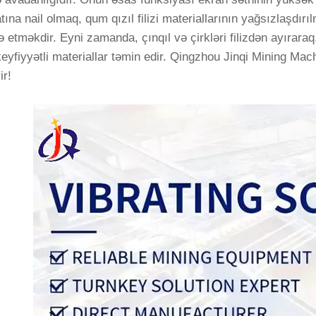
atına nail olmaq, qum qızıl filizi materiallarının yağsızlaşd
də etməkdir. Eyni zamanda, çınqıl və çirkləri filizdən ayırar
eyfiyyətli materiallar təmin edir. Qingzhou Jinqi Mining Mach
ir!