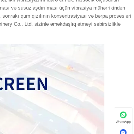
ırılması və susuzlaşdırılması üçün vibrasiya mühərrikindən
aq, sonrakı qum qızılının konsentrasiyası və bərpa prosesləri
inery Co., Ltd. sizinlə əməkdaşlıq etməyi səbirsizliklə
WhatsApp