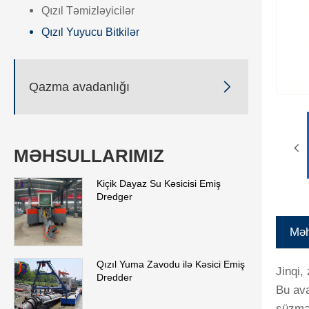
Qızıl Təmizləyicilər
Qızıl Yuyucu Bitkilər

Qazma avadanlığı
MƏHSULLARIMIZ
Kiçik Dayaz Su Kəsicisi Emiş
Dredger
Məh
Qızıl Yuma Zavodu ilə Kəsici Emiş
Jinqi,
Dredder
Bu ava
süzmə 