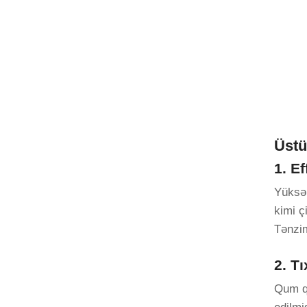
Üstü
1. Ef
Yüksək
kimi ç
Tənzim
2. T
Qum qı