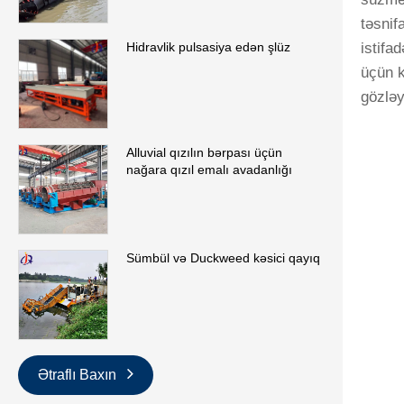
təsnif
istifa
Hidravlik pulsasiya edən şlüz
üçün k
gözləy
Alluvial qızılın bərpası üçün
nağara qızıl emalı avadanlığı
Sümbül və Duckweed kəsici qayıq
Ətraflı Baxın