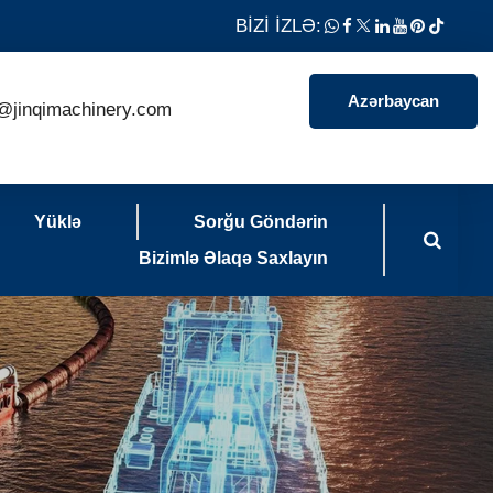
BİZİ İZLƏ:
Azərbaycan
@jinqimachinery.com
Yüklə
Sorğu Göndərin
Bizimlə Əlaqə Saxlayın