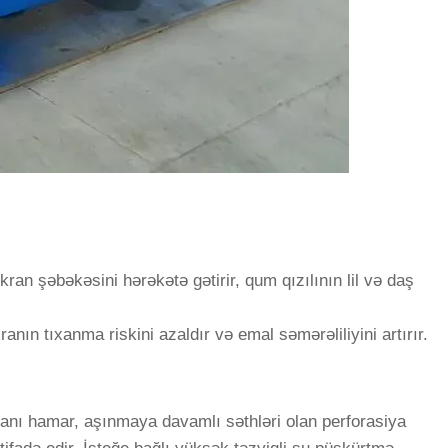
ran şəbəkəsini hərəkətə gətirir, qum qızılının lil və daş
nın tıxanma riskini azaldır və emal səmərəliliyini artırır.
ekranı hamar, aşınmaya davamlı səthləri olan perforasiya