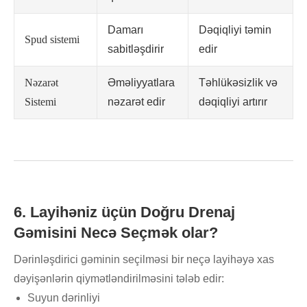
Damarı
Dəqiqliyi təmin
Spud sistemi
sabitləşdirir
edir
Nəzarət
Əməliyyatlara
Təhlükəsizlik və
Sistemi
nəzarət edir
dəqiqliyi artırır
6. Layihəniz üçün Doğru Drenaj
Gəmisini Necə Seçmək olar?
Dərinləşdirici gəminin seçilməsi bir neçə layihəyə xas
dəyişənlərin qiymətləndirilməsini tələb edir:
Suyun dərinliyi