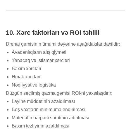
10. Xərc faktorları və ROI təhlili
Drenaj gəmisinin ümumi dəyərinə aşağıdakılar daxildir:
Avadanlıqların alış qiyməti
Yanacaq və istismar xərcləri
Baxım xərcləri
Əmək xərcləri
Nəqliyyat və logistika
Düzgün seçilmiş qazma gəmisi ROI-ni yaxşılaşdırır:
Layihə müddətinin azaldılması
Boş vaxtların minimuma endirilməsi
Materialın bərpası sürətinin artırılması
Baxım tezliyinin azaldılması