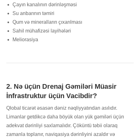
Çayın kanalının dərinləşməsi
Su anbarının təmiri
Qum və mineralların çıxarılması
Sahil mühafizəsi layihələri
Meliorasiya
2. Nə üçün Drenaj Gəmiləri Müasir
İnfrastruktur üçün Vacibdir?
Qlobal ticarət əsasən dəniz nəqliyyatından asılıdır.
Limanlar getdikcə daha böyük olan yük gəmiləri üçün
adekvat dərinliyi saxlamalıdır. Çöküntü təbii olaraq
zamanla toplanır, naviqasiya dərinliyini azaldır və