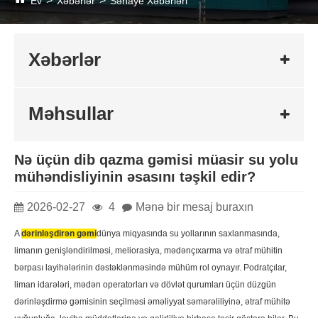
Ev
Xəbərlər
Sənaye Xəbərləri
Xəbərlər
Məhsullar
Nə üçün dib qazma gəmisi müasir su yolu
mühəndisliyinin əsasını təşkil edir?
2026-02-27
4
Mənə bir mesaj buraxın
A
dərinləşdirən gəmi
dünya miqyasında su yollarının saxlanmasında,
limanın genişləndirilməsi, meliorasiya, mədənçıxarma və ətraf mühitin
bərpası layihələrinin dəstəklənməsində mühüm rol oynayır. Podratçılar,
liman idarələri, mədən operatorları və dövlət qurumları üçün düzgün
dərinləşdirmə gəmisinin seçilməsi əməliyyat səmərəliliyinə, ətraf mühitə