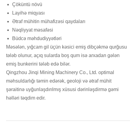
Çöküntü növü
Layihə miqyası
Ətraf mühitin mühafizəsi qaydaları
Nəqliyyat məsafəsi
Büdcə məhdudiyyətləri
Məsələn, yığcam gil üçün kəsici emiş dibçəkmə qurğusu
tələb olunur, açıq sularda boş qum isə arxadan gələn
emiş bunkerini tələb edə bilər.
Qingzhou Jinqi Mining Machinery Co., Ltd. optimal
məhsuldarlığı təmin edərək, geoloji və ətraf mühit
şəraitinə uyğunlaşdırılmış xüsusi dərinləşdirmə gəmi
həlləri təqdim edir.