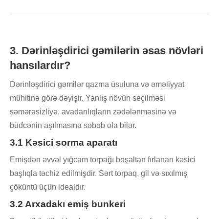
3. Dərinləşdirici gəmilərin əsas növləri
hansılardır?
Dərinləşdirici gəmilər qazma üsuluna və əməliyyat
mühitinə görə dəyişir. Yanlış növün seçilməsi
səmərəsizliyə, avadanlıqların zədələnməsinə və
büdcənin aşılmasına səbəb ola bilər.
3.1 Kəsici sorma aparatı
Emişdən əvvəl yığcam torpağı boşaltan fırlanan kəsici
başlıqla təchiz edilmişdir. Sərt torpaq, gil və sıxılmış
çöküntü üçün idealdır.
3.2 Arxadakı emiş bunkeri