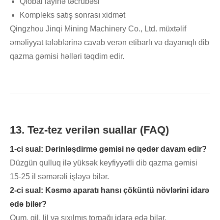
Qlobal layihə təcrübəsi
Kompleks satış sonrası xidmət
Qingzhou Jinqi Mining Machinery Co., Ltd. müxtəlif
əməliyyat tələblərinə cavab verən etibarlı və dayanıqlı dib
qazma gəmisi həlləri təqdim edir.
13. Tez-tez verilən suallar (FAQ)
1-ci sual: Dərinləşdirmə gəmisi nə qədər davam edir?
Düzgün qulluq ilə yüksək keyfiyyətli dib qazma gəmisi
15-25 il səmərəli işləyə bilər.
2-ci sual: Kəsmə aparatı hansı çöküntü növlərini idarə
edə bilər?
Qum, gil, lil və sıxılmış torpağı idarə edə bilər.