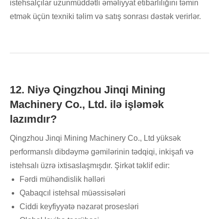
istehsalçılar uzunmüddətli əməliyyat etibarlılığını təmin
etmək üçün texniki təlim və satış sonrası dəstək verirlər.
12. Niyə Qingzhou Jinqi Mining
Machinery Co., Ltd. ilə işləmək
lazımdır?
Qingzhou Jinqi Mining Machinery Co., Ltd yüksək
performanslı dibdəymə gəmilərinin tədqiqi, inkişafı və
istehsalı üzrə ixtisaslaşmışdır. Şirkət təklif edir:
Fərdi mühəndislik həlləri
Qabaqcıl istehsal müəssisələri
Ciddi keyfiyyətə nəzarət prosesləri