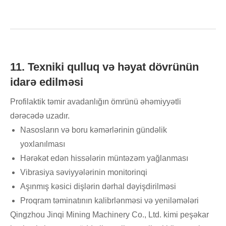
11. Texniki qulluq və həyat dövrünün
idarə edilməsi
Profilaktik təmir avadanlığın ömrünü əhəmiyyətli
dərəcədə uzadır.
Nasosların və boru kəmərlərinin gündəlik
yoxlanılması
Hərəkət edən hissələrin müntəzəm yağlanması
Vibrasiya səviyyələrinin monitorinqi
Aşınmış kəsici dişlərin dərhal dəyişdirilməsi
Proqram təminatının kalibrlənməsi və yeniləmələri
Qingzhou Jinqi Mining Machinery Co., Ltd. kimi peşəkar