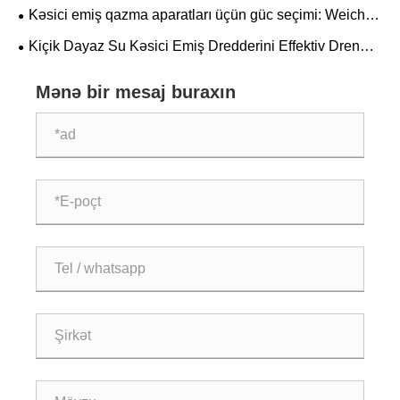
Səmərəliliyini və Layihə Performansını Necə
Kəsici emiş qazma aparatları üçün güc seçimi: Weichai
Təkmilləşdirir?
vs Cummins – Mühəndislik üçün dərinləşdirmə üçün
Kiçik Dayaz Su Kəsici Emiş Dredderini Effektiv Drenaj
hansı daha uyğundur?
Layihələri üçün Ən Yaxşı Seçim edən Nədir?
Mənə bir mesaj buraxın