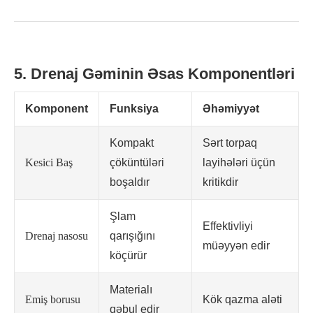
5. Drenaj Gəminin Əsas Komponentləri
Komponent
Funksiya
Əhəmiyyət
Kompakt
Sərt torpaq
Kesici Baş
çöküntüləri
layihələri üçün
boşaldır
kritikdir
Şlam
Effektivliyi
Drenaj nasosu
qarışığını
müəyyən edir
köçürür
Materialı
Emiş borusu
Kök qazma aləti
qəbul edir