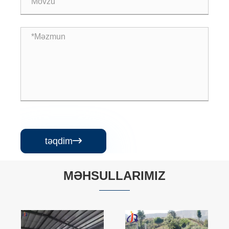
təqdim

MƏHSULLARIMIZ