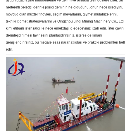
uyğunluğa, layihə müddətlərinə və gəlirliliyə birbaşa təsir göstərə bilər. Bu
hərtərəfli bələdçi dərinləşdirici gəminin nə olduğunu, onun necə işlədiyini,
mövcud olan müxtəlif növləri, seçim meyarlarını, qiymət mülahizələrini,
texniki xidmət strategiyalarını və Qingzhou Jinqi Mining Machinery Co., Ltd
kimi etibarlı istehsalçı ilə necə əməkdaşlıq edəcəyinizi izah edir. İstər çayın
dərinləşdirilməsi layihəsini planlaşdırırsınız, istərsə də limanı
genişləndirirsiniz, bu məqalə əsas narahatlıqları və praktiki problemləri həll
edir.