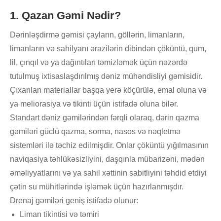
1. Qazan Gəmi Nədir?
Dərinləşdirmə gəmisi çayların, göllərin, limanların,
limanların və sahilyanı ərazilərin dibindən çöküntü, qum,
lil, çınqıl və ya dağıntıları təmizləmək üçün nəzərdə
tutulmuş ixtisaslaşdırılmış dəniz mühəndisliyi gəmisidir.
Çıxarılan materiallar başqa yerə köçürülə, emal oluna və
ya meliorasiya və tikinti üçün istifadə oluna bilər.
Standart dəniz gəmilərindən fərqli olaraq, dərin qazma
gəmiləri güclü qazma, sorma, nasos və nəqletmə
sistemləri ilə təchiz edilmişdir. Onlar çöküntü yığılmasının
naviqasiya təhlükəsizliyini, daşqınla mübarizəni, mədən
əməliyyatlarını və ya sahil xəttinin sabitliyini təhdid etdiyi
çətin su mühitlərində işləmək üçün hazırlanmışdır.
Drenaj gəmiləri geniş istifadə olunur:
Liman tikintisi və təmiri