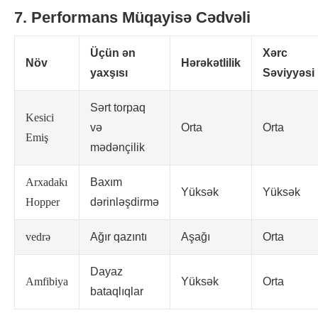
7. Performans Müqayisə Cədvəli
Üçün ən
Xərc
Növ
Hərəkətlilik
yaxşısı
Səviyyəsi
Sərt torpaq
Kesici
və
Orta
Orta
Emiş
mədənçilik
Arxadakı
Baxım
Yüksək
Yüksək
Hopper
dərinləşdirmə
vedrə
Ağır qazıntı
Aşağı
Orta
Dayaz
Amfibiya
Yüksək
Orta
bataqlıqlar