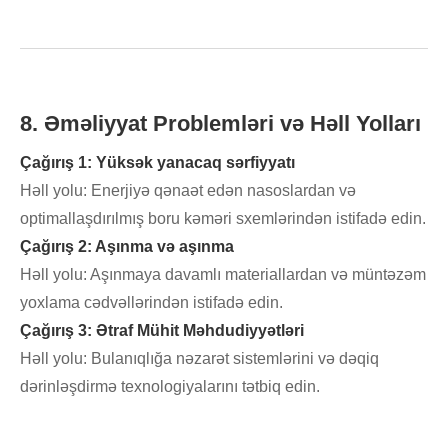
8. Əməliyyat Problemləri və Həll Yolları
Çağırış 1: Yüksək yanacaq sərfiyyatı
Həll yolu: Enerjiyə qənaət edən nasoslardan və
optimallaşdırılmış boru kəməri sxemlərindən istifadə edin.
Çağırış 2: Aşınma və aşınma
Həll yolu: Aşınmaya davamlı materiallardan və müntəzəm
yoxlama cədvəllərindən istifadə edin.
Çağırış 3: Ətraf Mühit Məhdudiyyətləri
Həll yolu: Bulanıqlığa nəzarət sistemlərini və dəqiq
dərinləşdirmə texnologiyalarını tətbiq edin.