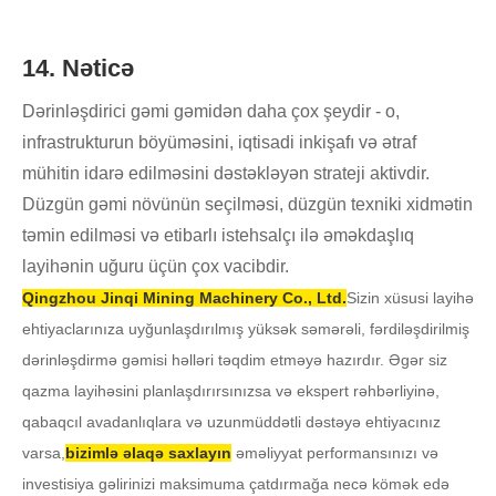
14. Nəticə
Dərinləşdirici gəmi gəmidən daha çox şeydir - o,
infrastrukturun böyüməsini, iqtisadi inkişafı və ətraf
mühitin idarə edilməsini dəstəkləyən strateji aktivdir.
Düzgün gəmi növünün seçilməsi, düzgün texniki xidmətin
təmin edilməsi və etibarlı istehsalçı ilə əməkdaşlıq
layihənin uğuru üçün çox vacibdir.
Qingzhou Jinqi Mining Machinery Co., Ltd.
Sizin xüsusi layihə
ehtiyaclarınıza uyğunlaşdırılmış yüksək səmərəli, fərdiləşdirilmiş
dərinləşdirmə gəmisi həlləri təqdim etməyə hazırdır. Əgər siz
qazma layihəsini planlaşdırırsınızsa və ekspert rəhbərliyinə,
qabaqcıl avadanlıqlara və uzunmüddətli dəstəyə ehtiyacınız
varsa,
bizimlə əlaqə saxlayın
əməliyyat performansınızı və
investisiya gəlirinizi maksimuma çatdırmağa necə kömək edə