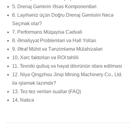
5. Drenaj Gəminin Əsas Komponentləri
6. Layihəniz üçün Doğru Drenaj Gəmisini Necə
Seçmək olar?
7. Performans Müqayisə Cədvəli
8. Əməliyyat Problemləri və Həll Yolları
9. Ətraf Mühit və Tənzimləmə Mülahizələri
10. Xərc faktorları və ROI təhlili
11. Texniki qulluq və həyat dövrünün idarə edilməsi
12. Niyə Qingzhou Jinqi Mining Machinery Co., Ltd.
ilə işləmək lazımdır?
13. Tez-tez verilən suallar (FAQ)
14. Nəticə