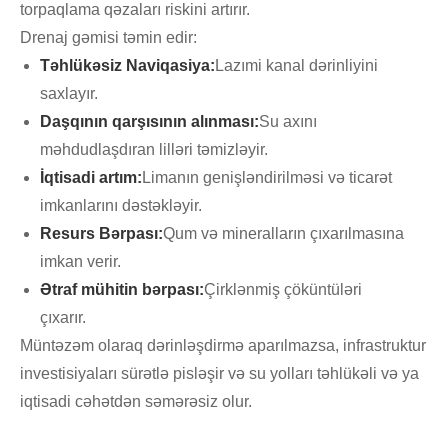
torpaqlama qəzaları riskini artırır.
Drenaj gəmisi təmin edir:
Təhlükəsiz Naviqasiya:
Lazımi kanal dərinliyini
saxlayır.
Daşqının qarşısının alınması:
Su axını
məhdudlaşdıran lilləri təmizləyir.
İqtisadi artım:
Limanın genişləndirilməsi və ticarət
imkanlarını dəstəkləyir.
Resurs Bərpası:
Qum və mineralların çıxarılmasına
imkan verir.
Ətraf mühitin bərpası:
Çirklənmiş çöküntüləri
çıxarır.
Müntəzəm olaraq dərinləşdirmə aparılmazsa, infrastruktur
investisiyaları sürətlə pisləşir və su yolları təhlükəli və ya
iqtisadi cəhətdən səmərəsiz olur.