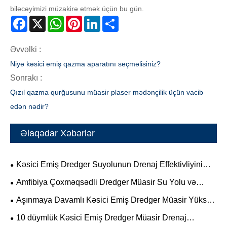
biləcəyimizi müzakirə etmək üçün bu gün.
Facebook
X
WhatsApp
Pinterest
LinkedIn
Share
Əvvəlki :
Niyə kəsici emiş qazma aparatını seçməlisiniz?
Sonrakı :
Qızıl qazma qurğusunu müasir plaser mədənçilik üçün vacib
edən nədir?
Əlaqədar Xəbərlər
Kəsici Emiş Dredger Suyolunun Drenaj Effektivliyini
Necə Təkmilləşdirə bilər?
Amfibiya Çoxməqsədli Dredger Müasir Su Yolu və
Mədən Əməliyyatlarını Necə Dönüşdürə bilər?
Aşınmaya Davamlı Kəsici Emiş Dredger Müasir Yüksək
Səmərəli Drenaj Əməliyyatları üçün Nə üçün Vacibdir?
10 düymlük Kəsici Emiş Dredger Müasir Drenaj