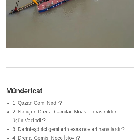
Mündəricat
1. Qazan Gəmi Nədir?
2. Nə üçün Drenaj Gəmiləri Müasir İnfrastruktur
üçün Vacibdir?
3. Dərinləşdirici gəmilərin əsas növləri hansılardır?
4. Drenaj Gəmisi Necə İşləyir?