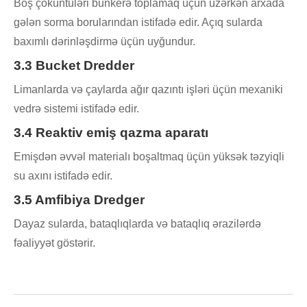
Boş çöküntüləri bunkerə toplamaq üçün üzərkən arxada
gələn sorma borularından istifadə edir. Açıq sularda
baxımlı dərinləşdirmə üçün uyğundur.
3.3 Bucket Dredder
Limanlarda və çaylarda ağır qazıntı işləri üçün mexaniki
vedrə sistemi istifadə edir.
3.4 Reaktiv emiş qazma aparatı
Emişdən əvvəl materialı boşaltmaq üçün yüksək təzyiqli
su axını istifadə edir.
3.5 Amfibiya Dredger
Dayaz sularda, bataqlıqlarda və bataqlıq ərazilərdə
fəaliyyət göstərir.