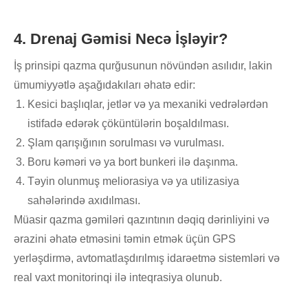
4. Drenaj Gəmisi Necə İşləyir?
İş prinsipi qazma qurğusunun növündən asılıdır, lakin
ümumiyyətlə aşağıdakıları əhatə edir:
Kesici başlıqlar, jetlər və ya mexaniki vedrələrdən
istifadə edərək çöküntülərin boşaldılması.
Şlam qarışığının sorulması və vurulması.
Boru kəməri və ya bort bunkeri ilə daşınma.
Təyin olunmuş meliorasiya və ya utilizasiya
sahələrində axıdılması.
Müasir qazma gəmiləri qazıntının dəqiq dərinliyini və
ərazini əhatə etməsini təmin etmək üçün GPS
yerləşdirmə, avtomatlaşdırılmış idarəetmə sistemləri və
real vaxt monitorinqi ilə inteqrasiya olunub.