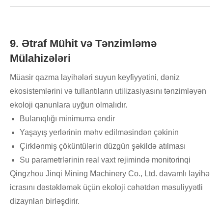
9. Ətraf Mühit və Tənzimləmə
Mülahizələri
Müasir qazma layihələri suyun keyfiyyətini, dəniz
ekosistemlərini və tullantıların utilizasiyasını tənzimləyən
ekoloji qanunlara uyğun olmalıdır.
Bulanıqlığı minimuma endir
Yaşayış yerlərinin məhv edilməsindən çəkinin
Çirklənmiş çöküntülərin düzgün şəkildə atılması
Su parametrlərinin real vaxt rejimində monitorinqi
Qingzhou Jinqi Mining Machinery Co., Ltd. davamlı layihə
icrasını dəstəkləmək üçün ekoloji cəhətdən məsuliyyətli
dizaynları birləşdirir.