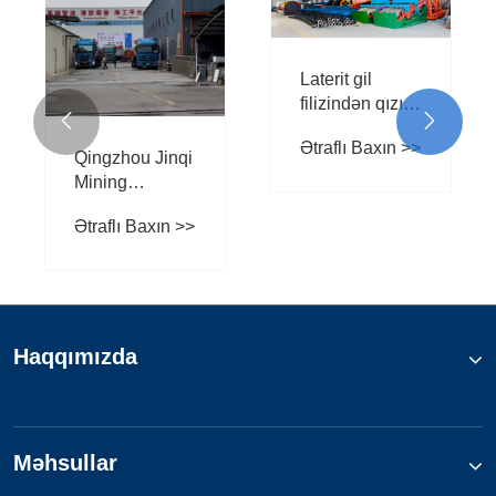
Laterit gil
filizindən qızıl


çıxarmaq
Ətraflı Baxın >>
çətindirmi?
Qingzhou Jinqi
Hansı qızıl
Mining
çıxarma
Machinery Co.,
avadanlığı
Ətraflı Baxın >>
Ltd. Rusiyaya
ideal seçimdir?
300TPH
vibrasiya
ekranının
göndərilməsini
uğurla başa
Haqqımızda
çatdırdı.
Məhsullar