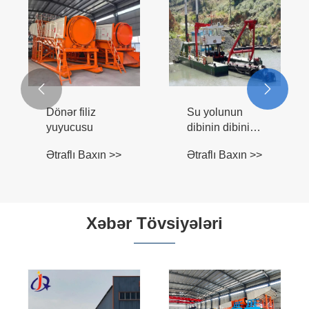


Dönər filiz
Su yolunun
yuyucusu
dibinin dibinin
dibinin dibinin
Ətraflı Baxın >>
Ətraflı Baxın >>
dibinin dibinin
dibinin dibinin
dibinin dibinin
təmizlənməsi
üçün kəsici
Xəbər Tövsiyələri
sorma aparatı