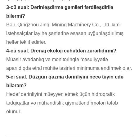
3-cü sual: Dərinləşdirmə gəmiləri fərdiləşdirilə
bilərmi?
Bəli. Qingzhou Jinqi Mining Machinery Co., Ltd. kimi
istehsalçılar layihə şərtlərinə əsasən uyğunlaşdırılmış
həllər təklif edirlər.
4-cü sual: Drenaj ekoloji cəhətdən zərərlidirmi?
Müasir avadanlıq və monitorinqlə məsuliyyətlə
aparıldıqda ətraf mühitə təsirləri minimuma endirmək olar.
5-ci sual: Düzgün qazma dərinliyini necə təyin edə
bilərəm?
Hədəf dərinliyini müəyyən etmək üçün hidroqrafik
tədqiqatlar və mühəndislik qiymətləndirmələri tələb
olunur.