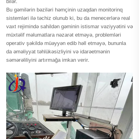
bilər.
Bu gəmilərin bəziləri həmçinin uzaqdan monitorinq
sistemləri ilə təchiz olunub ki, bu da menecerlərə real
vaxt rejimində sahildən gəminin istismar vəziyyətini və
müxtəlif məlumatlara nəzarət etməyə, problemləri
operativ şəkildə müəyyən edib həll etməyə, bununla
da əməliyyat təhlükəsizliyini və idarəetmənin
səmərəliliyini artırmağa imkan verir.