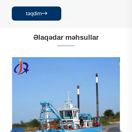
təqdim

Əlaqədar məhsullar