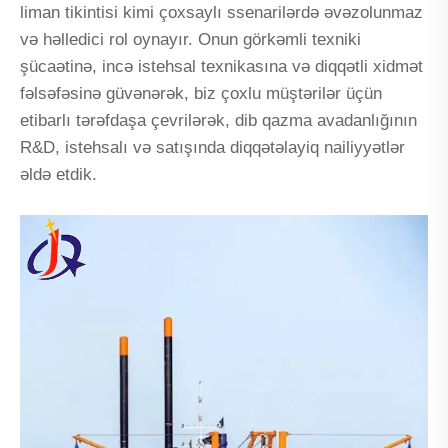
liman tikintisi kimi çoxsaylı ssenarilərdə əvəzolunmaz
və həlledici rol oynayır. Onun görkəmli texniki
şücaətinə, incə istehsal texnikasına və diqqətli xidmət
fəlsəfəsinə güvənərək, biz çoxlu müştərilər üçün
etibarlı tərəfdaşa çevrilərək, dib qazma avadanlığının
R&D, istehsalı və satışında diqqətəlayiq nailiyyətlər
əldə etdik.