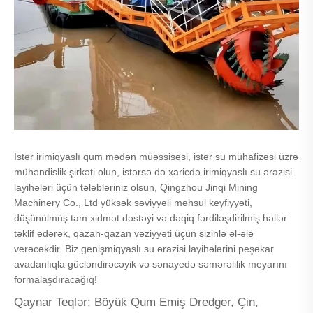
İstər irimiqyaslı qum mədən müəssisəsi, istər su mühafizəsi üzrə
mühəndislik şirkəti olun, istərsə də xaricdə irimiqyaslı su ərazisi
layihələri üçün tələbləriniz olsun, Qingzhou Jinqi Mining
Machinery Co., Ltd yüksək səviyyəli məhsul keyfiyyəti,
düşünülmüş tam xidmət dəstəyi və dəqiq fərdiləşdirilmiş həllər
təklif edərək, qazan-qazan vəziyyəti üçün sizinlə əl-ələ
verəcəkdir. Biz genişmiqyaslı su ərazisi layihələrini peşəkar
avadanlıqla gücləndirəcəyik və sənayedə səmərəlilik meyarını
formalaşdıracağıq!
Qaynar Teqlər: Böyük Qum Emiş Dredger, Çin,