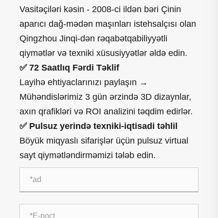
Vasitəçiləri kəsin - 2008-ci ildən bəri Çinin
aparıcı dağ-mədən maşınları istehsalçısı olan
Qingzhou Jinqi-dən rəqabətqabiliyyətli
qiymətlər və texniki xüsusiyyətlər əldə edin.
✅ 72 Saatlıq Fərdi Təklif
Layihə ehtiyaclarınızı paylaşın →
Mühəndislərimiz 3 gün ərzində 3D dizaynlar,
axın qrafikləri və ROI analizini təqdim edirlər.
✅ Pulsuz yerində texniki-iqtisadi təhlil
Böyük miqyaslı sifarişlər üçün pulsuz virtual
sayt qiymətləndirməmizi tələb edin.