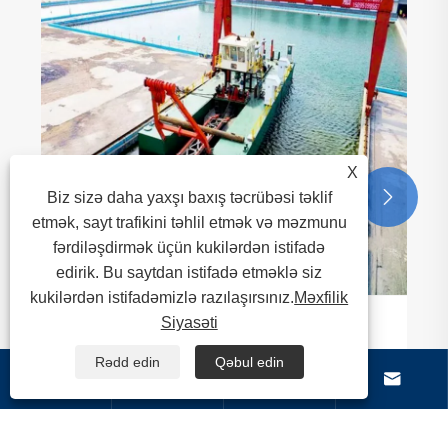
X


Biz sizə daha yaxşı baxış təcrübəsi təklif
etmək, sayt trafikini təhlil etmək və məzmunu
fərdiləşdirmək üçün kukilərdən istifadə
edirik. Bu saytdan istifadə etməklə siz
kukilərdən istifadəmizlə razılaşırsınız.
Məxfilik
Siyasəti
Niyə kəsici emiş qazma aparatını
seçməlisiniz?
Rədd edin
Qəbul edin




Ətraflı Baxın >>