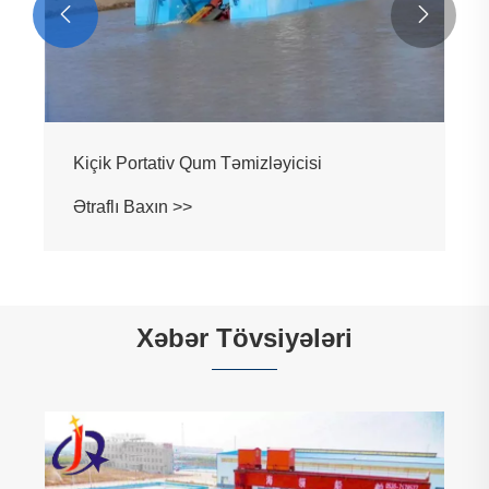


Kiçik Portativ Qum Təmizləyicisi
Ətraflı Baxın >>
Xəbər Tövsiyələri