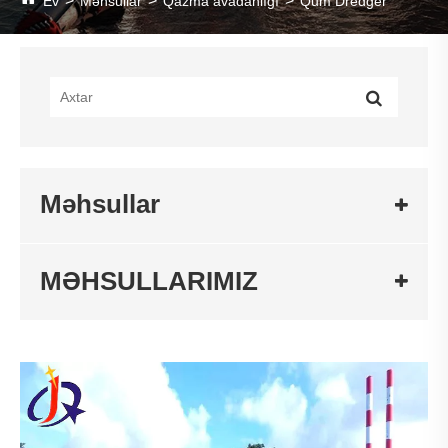
Ev
Məhsullar
Qazma avadanlığı
Qum Dredger
Məhsullar
MƏHSULLARIMIZ