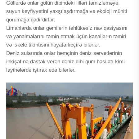
Göllərdə onlar gölün dibindəki lilləri təmizləməyə,
suyun keyfiyyətini yaxşılaşdırmağa və ekoloji mühiti
qorumağa qadirdirlər.
Limanlarda onlar gəmilərin təhlükəsiz naviqasiyasını
və yanalmalarını təmin etmək üçün kanalların təmiri
və iskele tikintisini həyata keçirə bilərlər.
Dəniz sularında onlar həmçinin dəniz sərvətlərinin
inkişafına dəstək verən dəniz dibi qum hasilatı kimi
layihələrdə iştirak edə bilərlər.