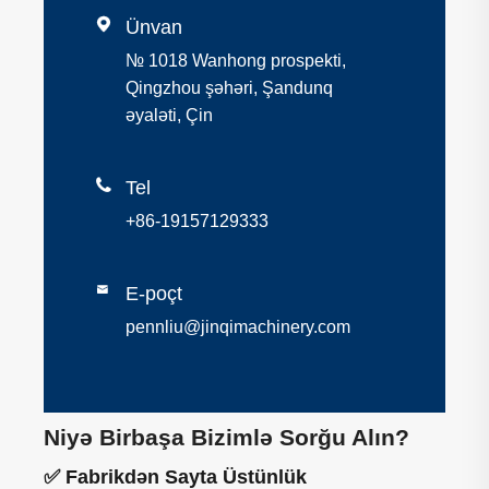

Ünvan
№ 1018 Wanhong prospekti,
Qingzhou şəhəri, Şandunq
əyaləti, Çin

Tel
+86-19157129333

E-poçt
pennliu@jinqimachinery.com
Niyə Birbaşa Bizimlə Sorğu Alın?
✅ Fabrikdən Sayta Üstünlük