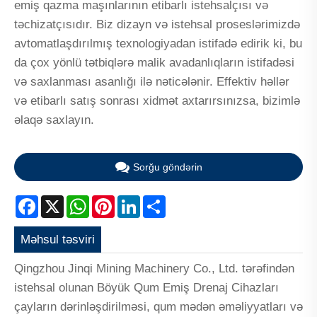
emiş qazma maşınlarının etibarlı istehsalçısı və
təchizatçısıdır. Biz dizayn və istehsal proseslərimizdə
avtomatlaşdırılmış texnologiyadan istifadə edirik ki, bu
da çox yönlü tətbiqlərə malik avadanlıqların istifadəsi
və saxlanması asanlığı ilə nəticələnir. Effektiv həllər
və etibarlı satış sonrası xidmət axtarırsınızsa, bizimlə
əlaqə saxlayın.
Sorğu göndərin
Facebook
X
WhatsApp
Pinterest
LinkedIn
Share
Məhsul təsviri
Qingzhou Jinqi Mining Machinery Co., Ltd. tərəfindən
istehsal olunan Böyük Qum Emiş Drenaj Cihazları
çayların dərinləşdirilməsi, qum mədən əməliyyatları və