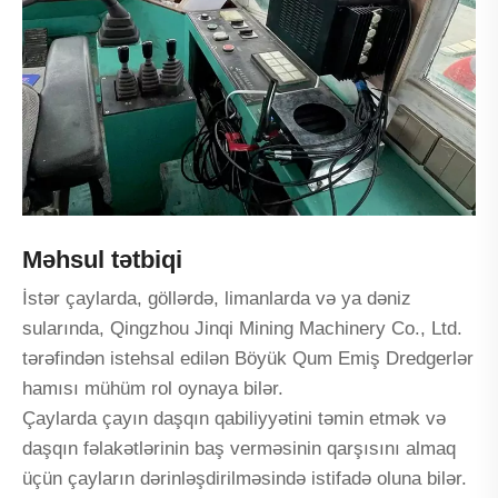
Məhsul tətbiqi
İstər çaylarda, göllərdə, limanlarda və ya dəniz
sularında, Qingzhou Jinqi Mining Machinery Co., Ltd.
tərəfindən istehsal edilən Böyük Qum Emiş Dredgerlər
hamısı mühüm rol oynaya bilər.
Çaylarda çayın daşqın qabiliyyətini təmin etmək və
daşqın fəlakətlərinin baş verməsinin qarşısını almaq
üçün çayların dərinləşdirilməsində istifadə oluna bilər.