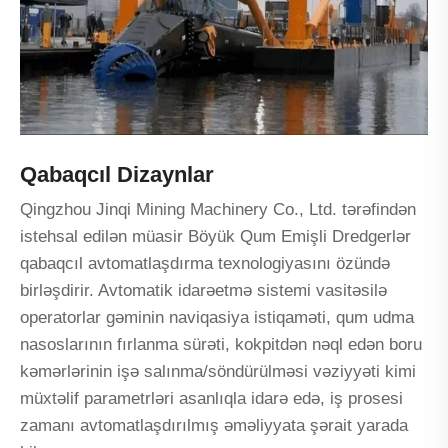
Qabaqcıl Dizaynlar
Qingzhou Jinqi Mining Machinery Co., Ltd. tərəfindən
istehsal edilən müasir Böyük Qum Emişli Dredgerlər
qabaqcıl avtomatlaşdırma texnologiyasını özündə
birləşdirir. Avtomatik idarəetmə sistemi vasitəsilə
operatorlar gəminin naviqasiya istiqaməti, qum udma
nasoslarının fırlanma sürəti, kokpitdən nəql edən boru
kəmərlərinin işə salınma/söndürülməsi vəziyyəti kimi
müxtəlif parametrləri asanlıqla idarə edə, iş prosesi
zamanı avtomatlaşdırılmış əməliyyata şərait yarada