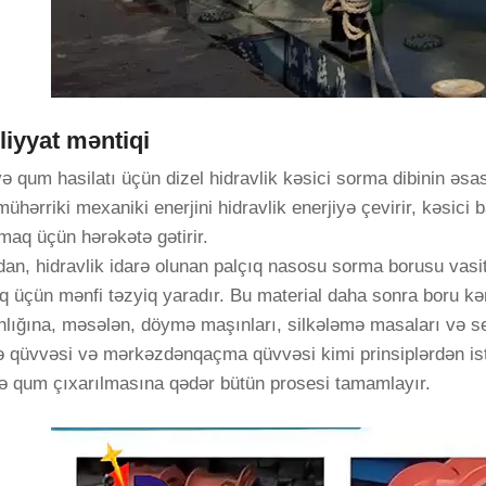
iyyat məntiqi
və qum hasilatı üçün dizel hidravlik kəsici sorma dibinin əsa
mühərriki mexaniki enerjini hidravlik enerjiyə çevirir, kəsici ba
maq üçün hərəkətə gətirir.
an, hidravlik idarə olunan palçıq nasosu sorma borusu vasitəs
 üçün mənfi təzyiq yaradır. Bu material daha sonra boru kəm
lığına, məsələn, döymə maşınları, silkələmə masaları və sen
 qüvvəsi və mərkəzdənqaçma qüvvəsi kimi prinsiplərdən istif
və qum çıxarılmasına qədər bütün prosesi tamamlayır.