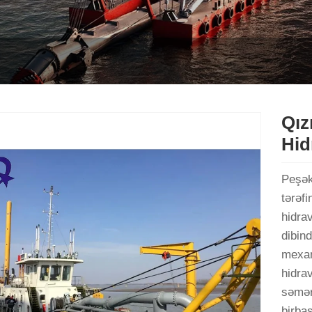
Qız
Hid
Peşək
tərəfi
hidra
dibind
mexani
hidrav
səmərə
birba