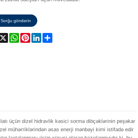
Sorğu göndərin
acebook
X
WhatsApp
Pinterest
LinkedIn
Share
atı üçün dizel hidravlik kəsici sorma dibçəklərinin peşəkar
izel mühərriklərindən əsas enerji mənbəyi kimi istifadə edir
zılın laxtalanması üçün xüsusi olaraq hazırlanmışdır ki, bu