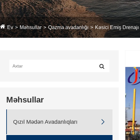
Ev
Məhsullar
Qazma avadanlığı
Kəsici Emiş Drenajı
Məhsullar

Qızıl Mədən Avadanlıqları