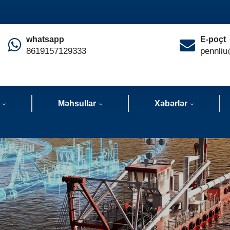
whatsapp
E-poçt
8619157129333
pennliu
Məhsullar
Xəbərlər