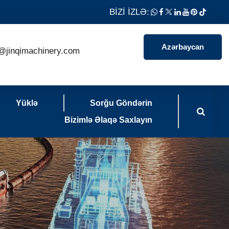
BİZİ İZLƏ:
Azərbaycan
@jinqimachinery.com
Yüklə
Sorğu Göndərin
Bizimlə Əlaqə Saxlayın