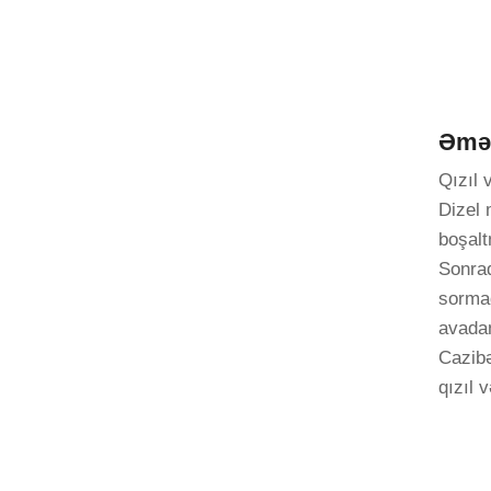
Əməl
Qızıl 
Dizel 
boşalt
Sonrad
sormaq
avadan
Cazibə
qızıl 