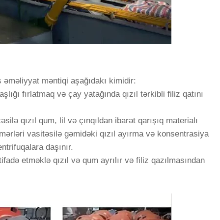
s əməliyyat məntiqi aşağıdakı kimidir:
şlığı fırlatmaq və çay yatağında qızıl tərkibli filiz qatını
ilə qızıl qum, lil və çınqıldan ibarət qarışıq materialı
ərləri vasitəsilə gəmidəki qızıl ayırma və konsentrasiya
trifuqalara daşınır.
adə etməklə qızıl və qum ayrılır və filiz qazılmasından