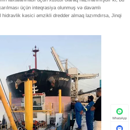
ıxarılması üçün inteqrasiya olunmuş və davamlı
l hidravlik kəsici əmzikli dredder almaq lazımdırsa, Jinqi
WhatsApp