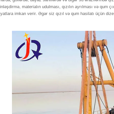
inləşdirmə, materialın udulması, qızılın ayrılması və qum ç
yatlara imkan verir. Əgər siz qızıl və qum hasilatı üçün dize