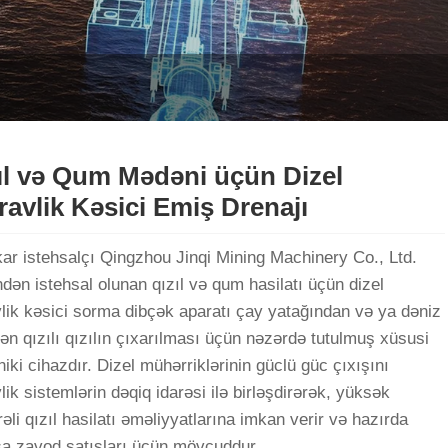
ıl və Qum Mədəni üçün Dizel
ravlik Kəsici Emiş Drenajı
ar istehsalçı Qingzhou Jinqi Mining Machinery Co., Ltd.
ndən istehsal olunan qızıl və qum hasilatı üçün dizel
vlik kəsici sorma dibçək aparatı çay yatağından və ya dəniz
ən qızılı qızılın çıxarılması üçün nəzərdə tutulmuş xüsusi
ki cihazdır. Dizel mühərriklərinin güclü güc çıxışını
lik sistemlərin dəqiq idarəsi ilə birləşdirərək, yüksək
li qızıl hasilatı əməliyyatlarına imkan verir və hazırda
şa zavod satışları üçün mövcuddur.