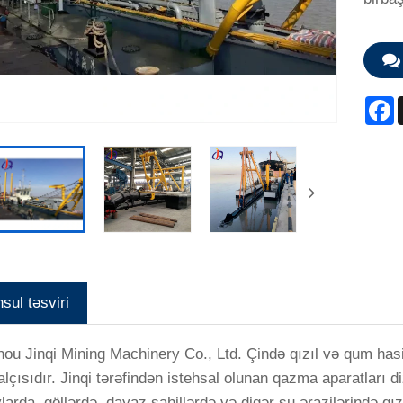
F
sul təsviri
ou Jinqi Mining Machinery Co., Ltd. Çində qızıl və qum hasil
alçısıdır. Jinqi tərəfindən istehsal olunan qazma aparatları d
larda, göllərdə, dayaz sahillərdə və digər su ərazilərində qı