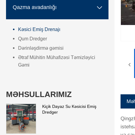

Qazma avadanlığı
Kəsici Emiş Drenajı
Qum Dredger
Dərinləşdirmə gəmisi
Ətraf Mühitin Mühafizəsi Təmizləyici
Gəmi
MƏHSULLARIMIZ
Məh
Kiçik Dayaz Su Kəsicisi Emiş
Dredger
Qingzh
istehs
və çay