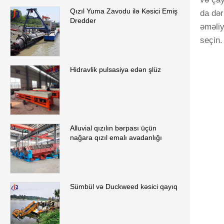
Qızıl Yuma Zavodu ilə Kəsici Emiş
da dər
Dredder
əməliy
seçin.
Hidravlik pulsasiya edən şlüz
Alluvial qızılın bərpası üçün
nağara qızıl emalı avadanlığı
Sümbül və Duckweed kəsici qayıq