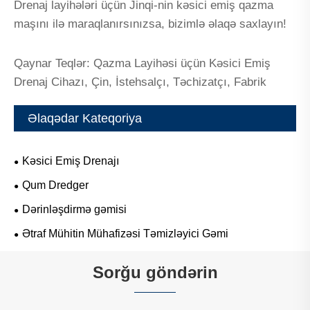
Drenaj layihələri üçün Jinqi-nin kəsici emiş qazma
maşını ilə maraqlanırsınızsa, bizimlə əlaqə saxlayın!
Qaynar Teqlər: Qazma Layihəsi üçün Kəsici Emiş
Drenaj Cihazı, Çin, İstehsalçı, Təchizatçı, Fabrik
Əlaqədar Kateqoriya
Kəsici Emiş Drenajı
Qum Dredger
Dərinləşdirmə gəmisi
Ətraf Mühitin Mühafizəsi Təmizləyici Gəmi
Sorğu göndərin