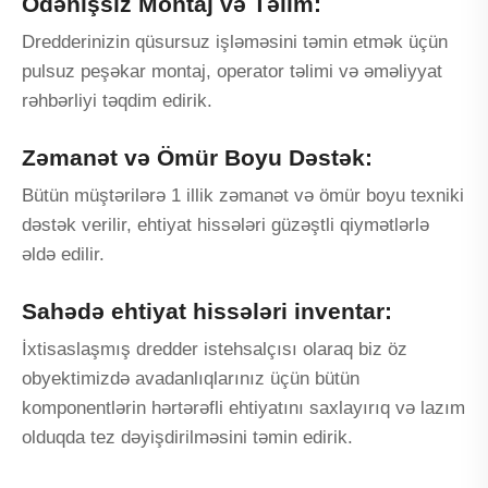
Ödənişsiz Montaj və Təlim:
Dredderinizin qüsursuz işləməsini təmin etmək üçün
pulsuz peşəkar montaj, operator təlimi və əməliyyat
rəhbərliyi təqdim edirik.
Zəmanət və Ömür Boyu Dəstək:
Bütün müştərilərə 1 illik zəmanət və ömür boyu texniki
dəstək verilir, ehtiyat hissələri güzəştli qiymətlərlə
əldə edilir.
Sahədə ehtiyat hissələri inventar:
İxtisaslaşmış dredder istehsalçısı olaraq biz öz
obyektimizdə avadanlıqlarınız üçün bütün
komponentlərin hərtərəfli ehtiyatını saxlayırıq və lazım
olduqda tez dəyişdirilməsini təmin edirik.