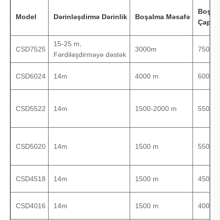
Boşal
Model
Dərinləşdirmə
Dərinlik
Boşalma
Məsafə
Çapı.
15-25 m,
CSD7525
3000m
750 m
Fərdiləşdirməyə dəstək
CSD6024
14m
4000 m
600 m
CSD5522
14m
1500-2000 m
550 m
CSD5020
14m
1500 m
550 m
CSD4518
14m
1500 m
450 m
CSD4016
14m
1500 m
400 m