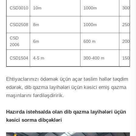
CSD3010
10m
1000m
300 m
CSD2508
8m
1000m
250 m
CSD
6m
600 m
200 m
2006
CSD1504
4-5 m
300-400 m
150 m
Ehtiyaclarınızı ödəmək üçün açar təslim həllər təqdim
edərək, dib qazma layihələri üçün kəsici emiş qazma
maşınlarını fərdiləşdiririk.
Hazırda istehsalda olan dib qazma layihələri üçün
kəsici sorma dibçəkləri