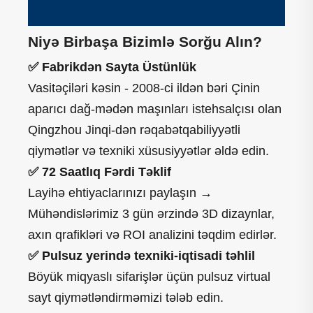
Niyə Birbaşa Bizimlə Sorğu Alın?
✅ Fabrikdən Sayta Üstünlük
Vasitəçiləri kəsin - 2008-ci ildən bəri Çinin
aparıcı dağ-mədən maşınları istehsalçısı olan
Qingzhou Jinqi-dən rəqabətqabiliyyətli
qiymətlər və texniki xüsusiyyətlər əldə edin.
✅ 72 Saatlıq Fərdi Təklif
Layihə ehtiyaclarınızı paylaşın →
Mühəndislərimiz 3 gün ərzində 3D dizaynlar,
axın qrafikləri və ROI analizini təqdim edirlər.
✅ Pulsuz yerində texniki-iqtisadi təhlil
Böyük miqyaslı sifarişlər üçün pulsuz virtual
sayt qiymətləndirməmizi tələb edin.