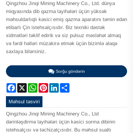
Qingzhou Jinqi Mining Machinery Co., Ltd. dünya
miqyasında dib qazma layihələri üçün yüksək
məhsuldarlıqlı kəsici emiş qazma aparatını təmin edən
etibarlı Çin istehsalçısıdır. Biz texniki dəstək
xidmətləri təklif edirik və siz pulsuz məsləhət almaq
və fərdi həlləri müzakirə etmək üçün bizimlə əlaqə
saxlaya bilərsiniz.
Sorğu göndərin
Facebook
X
WhatsApp
Pinterest
LinkedIn
Share
Məhsul təsviri
Qingzhou Jinqi Mining Machinery Co., Ltd
dərinləşdirmə layihələri üçün kəsici sorma dibinin
istehsalçısı və təchizatçısıdır. Bu məhsul sualtı