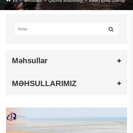
Ev
Məhsullar
Qazma avadanlığı
Kəsici Emiş Drenajı
Məhsullar
MƏHSULLARIMIZ