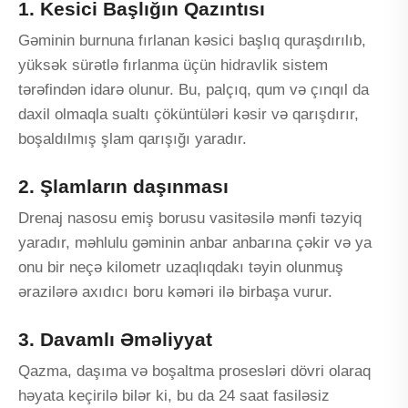
1. Kesici Başlığın Qazıntısı
Gəminin burnuna fırlanan kəsici başlıq quraşdırılıb,
yüksək sürətlə fırlanma üçün hidravlik sistem
tərəfindən idarə olunur. Bu, palçıq, qum və çınqıl da
daxil olmaqla sualtı çöküntüləri kəsir və qarışdırır,
boşaldılmış şlam qarışığı yaradır.
2. Şlamların daşınması
Drenaj nasosu emiş borusu vasitəsilə mənfi təzyiq
yaradır, məhlulu gəminin anbar anbarına çəkir və ya
onu bir neçə kilometr uzaqlıqdakı təyin olunmuş
ərazilərə axıdıcı boru kəməri ilə birbaşa vurur.
3. Davamlı Əməliyyat
Qazma, daşıma və boşaltma prosesləri dövri olaraq
həyata keçirilə bilər ki, bu da 24 saat fasiləsiz