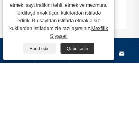
Dəqiq Mühəndisi
etmək, sayt trafikini təhlil etmək və məzmunu
fərdiləşdirmək üçün kukilərdən istifadə
Ətraflı Baxın >>
edirik. Bu saytdan istifadə etməklə siz
kukilərdən istifadəmizlə razılaşırsınız.
Məxfilik
Siyasəti
Rədd edin
Qəbul edin
Haqqımızda




Məhsullar
Bizimlə əlaqə saxlayın