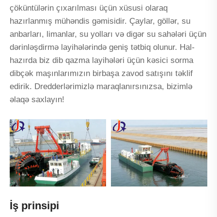
çöküntülərin çıxarılması üçün xüsusi olaraq
hazırlanmış mühəndis gəmisidir. Çaylar, göllər, su
anbarları, limanlar, su yolları və digər su sahələri üçün
dərinləşdirmə layihələrində geniş tətbiq olunur. Hal-
hazırda biz dib qazma layihələri üçün kəsici sorma
dibçək maşınlarımızın birbaşa zavod satışını təklif
edirik. Dredderlərimizlə maraqlanırsınızsa, bizimlə
əlaqə saxlayın!
İş prinsipi