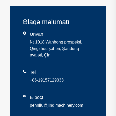
Əlaqə məlumatı

Ünvan
№ 1018 Wanhong prospekti,
Qingzhou şəhəri, Şandunq
əyaləti, Çin

Tel
+86-19157129333

E-poçt
pennliu@jinqimachinery.com