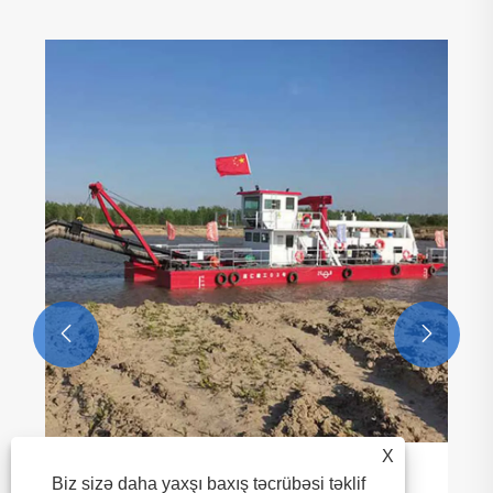


X
Sediment Dredger: Su Ekosistemlərinin
Biz sizə daha yaxşı baxış təcrübəsi təklif