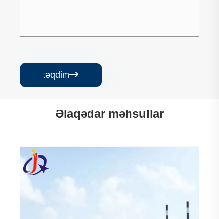
təqdim

Əlaqədar məhsullar