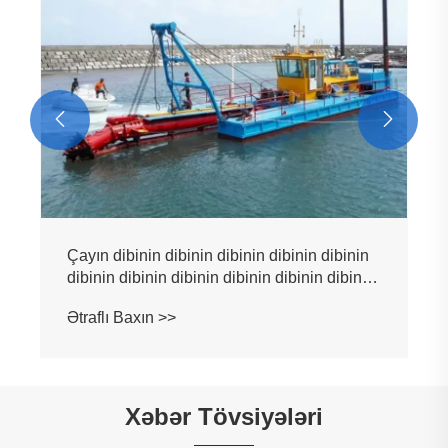


Çayın dibinin dibinin dibinin dibinin dibinin
dibinin dibinin dibinin dibinin dibinin dibinin
dibinin dibinin dibinin dibinin dibinin dibinin
Ətraflı Baxın >>
dibinin dibinin təmizlənməsi üçün kəsici
sorma aparatı
Xəbər Tövsiyələri