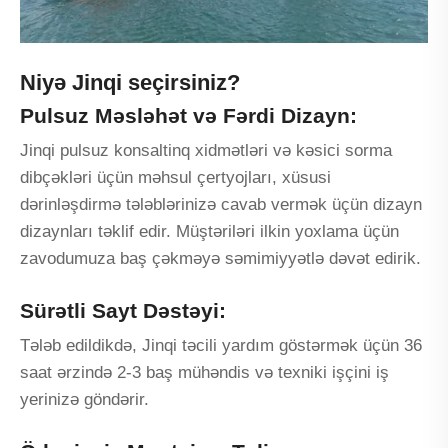
Niyə Jinqi seçirsiniz?
Pulsuz Məsləhət və Fərdi Dizayn:
Jinqi pulsuz konsaltinq xidmətləri və kəsici sorma
dibçəkləri üçün məhsul çertyojları, xüsusi
dərinləşdirmə tələblərinizə cavab vermək üçün dizayn
dizaynları təklif edir. Müştəriləri ilkin yoxlama üçün
zavodumuza baş çəkməyə səmimiyyətlə dəvət edirik.
Sürətli Sayt Dəstəyi:
Tələb edildikdə, Jinqi təcili yardım göstərmək üçün 36
saat ərzində 2-3 baş mühəndis və texniki işçini iş
yerinizə göndərir.