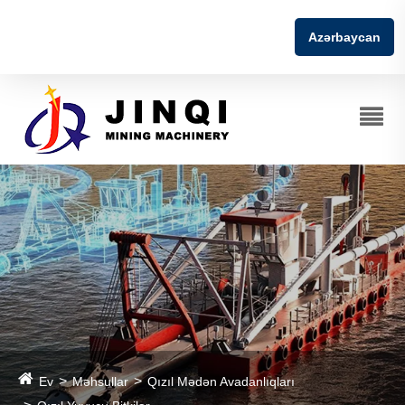
Azərbaycan
Ev
Məhsullar
Qızıl Mədən Avadanlıqları