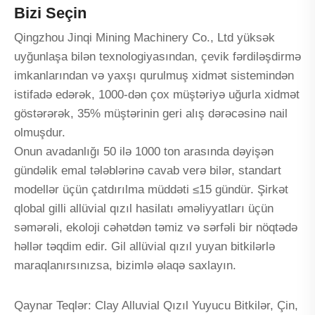
Bizi Seçin
Qingzhou Jinqi Mining Machinery Co., Ltd yüksək
uyğunlaşa bilən texnologiyasından, çevik fərdiləşdirmə
imkanlarından və yaxşı qurulmuş xidmət sistemindən
istifadə edərək, 1000-dən çox müştəriyə uğurla xidmət
göstərərək, 35% müştərinin geri alış dərəcəsinə nail
olmuşdur.
Onun avadanlığı 50 ilə 1000 ton arasında dəyişən
gündəlik emal tələblərinə cavab verə bilər, standart
modellər üçün çatdırılma müddəti ≤15 gündür. Şirkət
qlobal gilli allüvial qızıl hasilatı əməliyyatları üçün
səmərəli, ekoloji cəhətdən təmiz və sərfəli bir nöqtədə
həllər təqdim edir. Gil allüvial qızıl yuyan bitkilərlə
maraqlanırsınızsa, bizimlə əlaqə saxlayın.
Qaynar Teqlər: Clay Alluvial Qızıl Yuyucu Bitkilər, Çin,