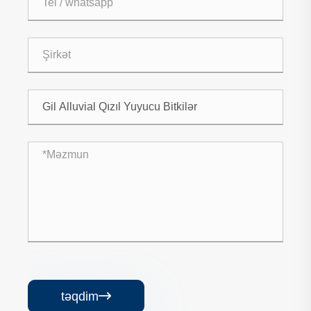
təqdim
