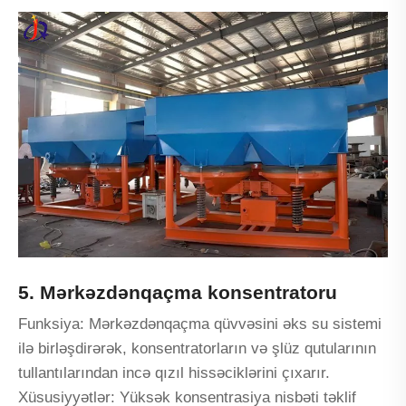
5. Mərkəzdənqaçma konsentratoru
Funksiya: Mərkəzdənqaçma qüvvəsini əks su sistemi
ilə birləşdirərək, konsentratorların və şlüz qutularının
tullantılarından incə qızıl hissəciklərini çıxarır.
Xüsusiyyətlər: Yüksək konsentrasiya nisbəti təklif