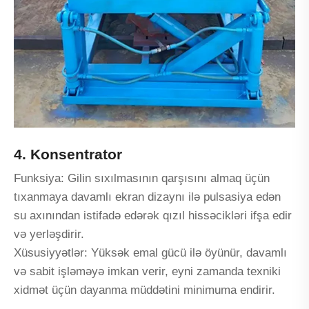
4. Konsentrator
Funksiya: Gilin sıxılmasının qarşısını almaq üçün
tıxanmaya davamlı ekran dizaynı ilə pulsasiya edən
su axınından istifadə edərək qızıl hissəcikləri ifşa edir
və yerləşdirir.
Xüsusiyyətlər: Yüksək emal gücü ilə öyünür, davamlı
və sabit işləməyə imkan verir, eyni zamanda texniki
xidmət üçün dayanma müddətini minimuma endirir.