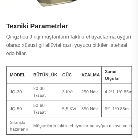
Texniki Parametrlər
Qingzhou Jinqi müştərilərin faktiki ehtiyaclarına uyğun
olaraq xüsusi gil allüvial qızıl yuyucu bitkilər istehsal
edə bilər.
Xarici
MODEL
BÜTÜNLÜK
GÜC
AZALMA
Ölçülər
20-30
JQ-30
3 KVt
250 Növ
4.2*1.1*0.85m
T/saat
50-60
JQ-50
5,5 KVt
350 Növ
6*1.1*0.85m
T/saat
Sifarişlə
Müştərilərin faktiki ehtiyaclarına uyğun dizayn və isteh
hazırlanır