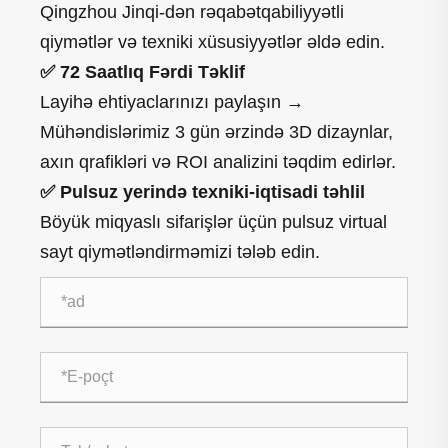
Qingzhou Jinqi-dən rəqabətqabiliyyətli
qiymətlər və texniki xüsusiyyətlər əldə edin.
✅ 72 Saatlıq Fərdi Təklif
Layihə ehtiyaclarınızı paylaşın →
Mühəndislərimiz 3 gün ərzində 3D dizaynlar,
axın qrafikləri və ROI analizini təqdim edirlər.
✅ Pulsuz yerində texniki-iqtisadi təhlil
Böyük miqyaslı sifarişlər üçün pulsuz virtual
sayt qiymətləndirməmizi tələb edin.