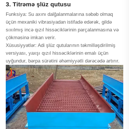
3. Titrəmə şlüz qutusu
Funksiya: Su axını dalğalanmalarına səbəb olmaq
üçün mexaniki vibrasiyadan istifadə edərək, gildə
sıxılmış incə qızıl hissəciklərinin parçalanmasına və
çökməsinə imkan verir.
Xüsusiyyətlər: Adi şlüz qutularının təkmilləşdirilmiş
versiyası, yaxşı qızıl hissəciklərinin emalı üçün
uyğundur, bərpa sürətini əhəmiyyətli dərəcədə artırır.