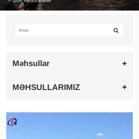
Qızıl Yuyucu Bitkilər
Məhsullar
MƏHSULLARIMIZ