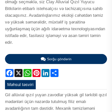
olmağı seçməklə, siz Clay Alluvial Qızıl Yuyucu
Bitkilərin etibarlı istehsalçısı və təchizatçısına sahib
olacaqsınız. Avadanlıqlarımız ekoloji cəhətdən təmiz
və yüksək səmərəlidir, müxtəlif iş şəraitinə
uyğunlaşmaq üçün ağıllı idarəetmə texnologiyasından
istifadə edir, fasiləsiz işləməyi və asan təmiri təmin
edir.
Sorğu göndərin
Facebook
X
WhatsApp
Pinterest
LinkedIn
Share
Məhsul təsviri
Gil allüvial qızıl yuyan zavodlar yüksək gil tərkibli qızıl
mədənləri üçün nəzərdə tutulmuş filiz emalı
avadanlığının tam dəstidir. Mexanik təmizləməni