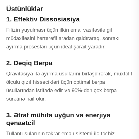
Üstünlüklər
1. Effektiv Dissosiasiya
Filizin yuyulması üçün ilkin emal vasitəsilə gil
müdaxiləsini hərtərəfli aradan qaldıraraq, sonrakı
ayırma prosesləri üçün ideal şərait yaradır.
2. Dəqiq Bərpa
Qravitasiya ilə ayırma üsullarını birləşdirərək, müxtəlif
ölçülü qızıl hissəcikləri üçün optimal bərpa
üsullarından istifadə edir və 90%-dən çox bərpa
sürətinə nail olur.
3. Ətraf mühitə uyğun və enerjiyə
qənaətcil
Tullantı sularının təkrar emalı sistemi ilə təchiz