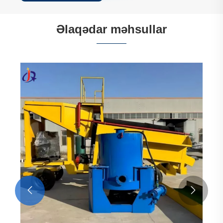
Əlaqədar məhsullar
Qızıl Trommel Ekranı
Ətraflı Baxın >>

