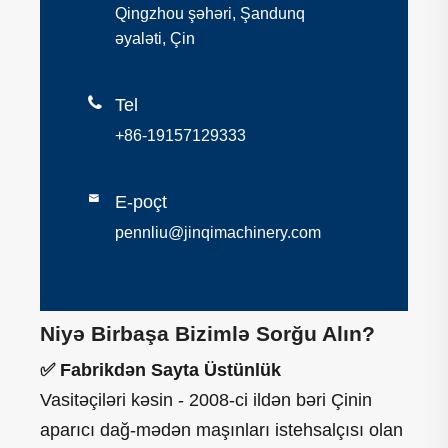
Qingzhou şəhəri, Şandunq
əyaləti, Çin

Tel
+86-19157129333

E-poçt
pennliu@jinqimachinery.com
Niyə Birbaşa Bizimlə Sorğu Alın?
✅ Fabrikdən Sayta Üstünlük
Vasitəçiləri kəsin - 2008-ci ildən bəri Çinin
aparıcı dağ-mədən maşınları istehsalçısı olan