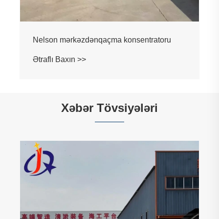
Xəbər Tövsiyələri
Qızıl Emalı Zavodu necə səmərəli işləyir?
Ətraflı Baxın >>