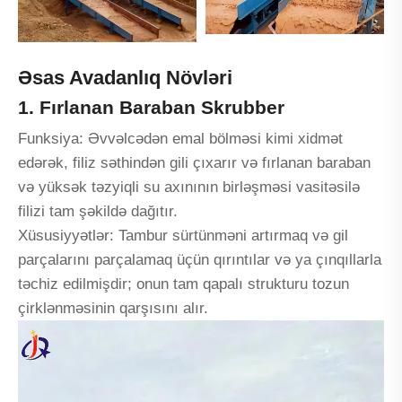
Əsas Avadanlıq Növləri
1. Fırlanan Baraban Skrubber
Funksiya: Əvvəlcədən emal bölməsi kimi xidmət
edərək, filiz səthindən gili çıxarır və fırlanan baraban
və yüksək təzyiqli su axınının birləşməsi vasitəsilə
filizi tam şəkildə dağıtır.
Xüsusiyyətlər: Tambur sürtünməni artırmaq və gil
parçalarını parçalamaq üçün qırıntılar və ya çınqıllarla
təchiz edilmişdir; onun tam qapalı strukturu tozun
çirklənməsinin qarşısını alır.