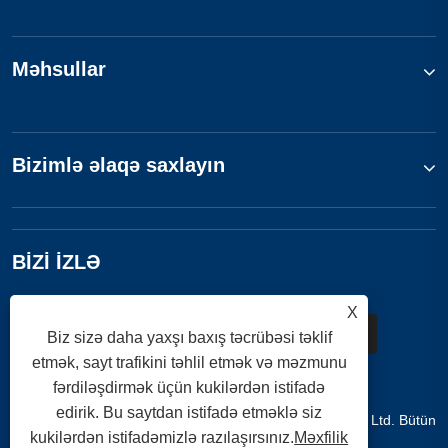
Məhsullar
Bizimlə əlaqə saxlayın
BİZİ İZLƏ
X
Biz sizə daha yaxşı baxış təcrübəsi təklif
etmək, sayt trafikini təhlil etmək və məzmunu
fərdiləşdirmək üçün kukilərdən istifadə
edirik. Bu saytdan istifadə etməklə siz
Copyright © 2025 Qingzhou Jinqi Mining Machinery Co., Ltd. Bütün
kukilərdən istifadəmizlə razılaşırsınız.
Məxfilik
hüquqlar qorunur.