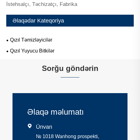
İstehsalçı, Təchizatçı, Fabrika
Əlaqədar Kateqoriya
Qızıl Təmizləyicilər
Qızıl Yuyucu Bitkilər
Sorğu göndərin
Əlaqə məlumatı

Ünvan
№ 1018 Wanhong prospekti,