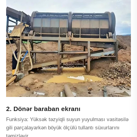
2. Dönər baraban ekranı
Funksiya: Yüksək təzyiqli suyun yuyulması vasitəsilə
gili parçalayarkən böyük ölçülü tullantı süxurlarını
təmizləyir.