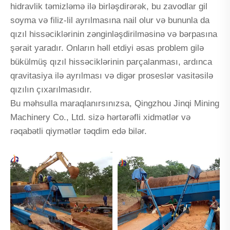
hidravlik təmizləmə ilə birləşdirərək, bu zavodlar gil
soyma və filiz-lil ayrılmasına nail olur və bununla da
qızıl hissəciklərinin zənginləşdirilməsinə və bərpasına
şərait yaradır. Onların həll etdiyi əsas problem gilə
bükülmüş qızıl hissəciklərinin parçalanması, ardınca
qravitasiya ilə ayrılması və digər proseslər vasitəsilə
qızılın çıxarılmasıdır.
Bu məhsulla maraqlanırsınızsa, Qingzhou Jinqi Mining
Machinery Co., Ltd. sizə hərtərəfli xidmətlər və
rəqabətli qiymətlər təqdim edə bilər.