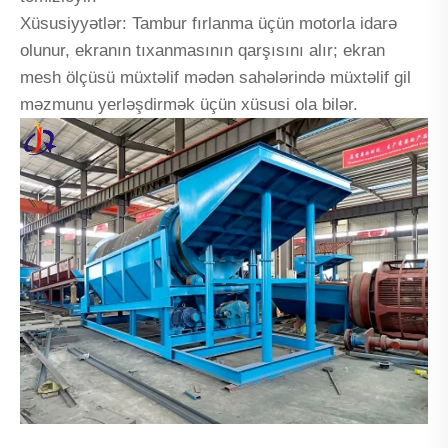
Xüsusiyyətlər: Tambur fırlanma üçün motorla idarə
olunur, ekranın tıxanmasının qarşısını alır; ekran
mesh ölçüsü müxtəlif mədən sahələrində müxtəlif gil
məzmunu yerləşdirmək üçün xüsusi ola bilər.